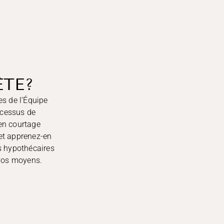
ÊTE?
es de l’Équipe
ocessus de
 en courtage
 et apprenez-en
es hypothécaires
 vos moyens.