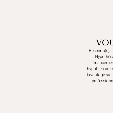
VOU
Reconnu(e)s p
Hypothéca
financement
hypothécaire, 
davantage sur l
professionn