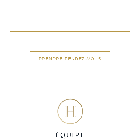
VOUS AVEZ UN PROJET EN TÊTE?
APPRENEZ-EN PLUS SUR LES POSSIBILITÉS DE
FINANCEMENT ET LES CRITÈRES D’ADMISSIBILITÉ
PRENDRE RENDEZ-VOUS